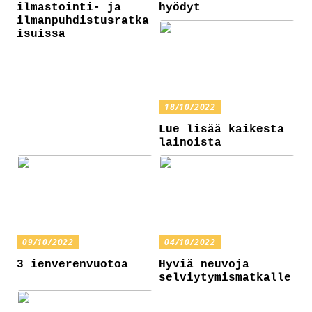
ilmastointi- ja
hyödyt
ilmanpuhdistusratka
isuissa
18/10/2022
Lue lisää kaikesta
lainoista
09/10/2022
04/10/2022
3 ienverenvuotoa
Hyviä neuvoja
selviytymismatkalle