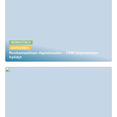
KESKUSTELU
22/12/2023
Ruokamaailman digitalisaatio – CRM-järjestelmien
hyödyt