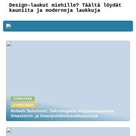
Design-laukut miehille? Täältä löydät
kauniita ja moderneja laukkuja
TEKNIIKKA
21/03/2024
Airtech Solutions: Teknologista huippuosaamista
ilmastointi- ja ilmanpuhdistusratkaisuissa