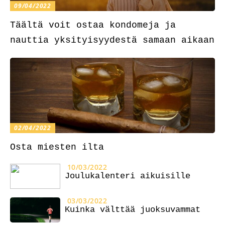
09/04/2022
Täältä voit ostaa kondomeja ja
nauttia yksityisyydestä samaan aikaan
02/04/2022
Osta miesten ilta
10/03/2022
Joulukalenteri aikuisille
03/03/2022
Kuinka välttää juoksuvammat