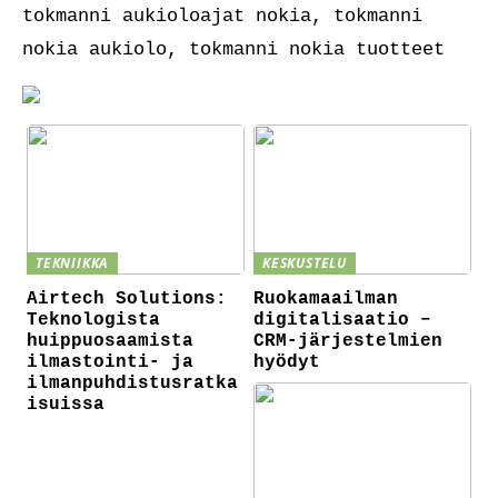
tokmanni aukioloajat nokia, tokmanni
nokia aukiolo, tokmanni nokia tuotteet
TEKNIIKKA
KESKUSTELU
Airtech Solutions:
Ruokamaailman
Teknologista
digitalisaatio –
huippuosaamista
CRM-järjestelmien
ilmastointi- ja
hyödyt
ilmanpuhdistusratka
isuissa