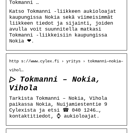
Tokmanni …
Katso Tokmanni -liikkeen aukioloajat
kaupungissa Nokia sekä viimeisimmät
liikkeen tiedot ja sijainti, joiden
avulla voit suunnitella matkasi
Tokmanni -liikkeisiin kaupungissa
Nokia ❤.
http s://www.cylex.fi › yritys › tokmanni—nokia–
vihol…
▷ Tokmanni – Nokia,
Vihola
Tarkista Tokmanni – Nokia, Vihola
paikassa Nokia, Nuijamiestentie 9
Cylexista ja etsi ☎ 040 1246…,
kontaktitiedot, ⌚ aukioloajat.