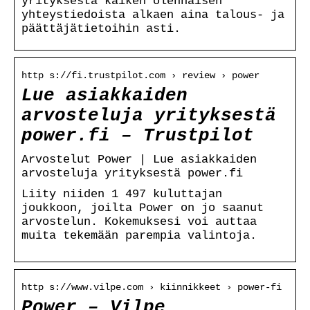
yrityksestä kaiken olennaisen
yhteystiedoista alkaen aina talous- ja
päättäjätietoihin asti.
http s://fi.trustpilot.com › review › power
Lue asiakkaiden
arvosteluja yrityksestä
power.fi – Trustpilot
Arvostelut Power | Lue asiakkaiden
arvosteluja yrityksestä power.fi
Liity niiden 1 497 kuluttajan
joukkoon, joilta Power on jo saanut
arvostelun. Kokemuksesi voi auttaa
muita tekemään parempia valintoja.
http s://www.vilpe.com › kiinnikkeet › power-fi
Power – Vilpe