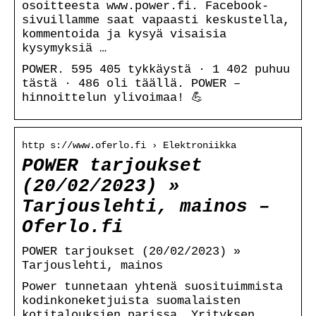
osoitteesta www.power.fi. Facebook-
sivuillamme saat vapaasti keskustella,
kommentoida ja kysyä visaisia
kysymyksiä …
POWER. 595 405 tykkäystä · 1 402 puhuu
tästä · 486 oli täällä. POWER –
hinnoittelun ylivoimaa! 💪
http s://www.oferlo.fi › Elektroniikka
POWER tarjoukset
(20/02/2023) »
Tarjouslehti, mainos –
Oferlo.fi
POWER tarjoukset (20/02/2023) »
Tarjouslehti, mainos
Power tunnetaan yhtenä suosituimmista
kodinkoneketjuista suomalaisten
kotitalouksien parissa. Yrityksen