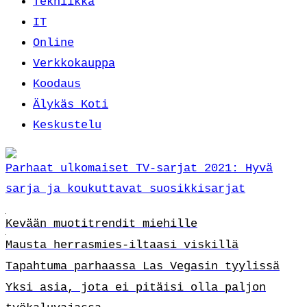
Tekniikka
IT
Online
Verkkokauppa
Koodaus
Älykäs Koti
Keskustelu
Parhaat ulkomaiset TV-sarjat 2021: Hyvä
sarja ja koukuttavat suosikkisarjat
Kevään muotitrendit miehille
Mausta herrasmies-iltaasi viskillä
Tapahtuma parhaassa Las Vegasin tyylissä
Yksi asia, jota ei pitäisi olla paljon