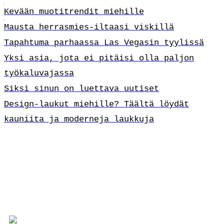
Kevään muotitrendit miehille
Mausta herrasmies-iltaasi viskillä
Tapahtuma parhaassa Las Vegasin tyylissä
Yksi asia, jota ei pitäisi olla paljon
työkaluvajassa
Siksi sinun on luettava uutiset
Design-laukut miehille? Täältä löydät
kauniita ja moderneja laukkuja