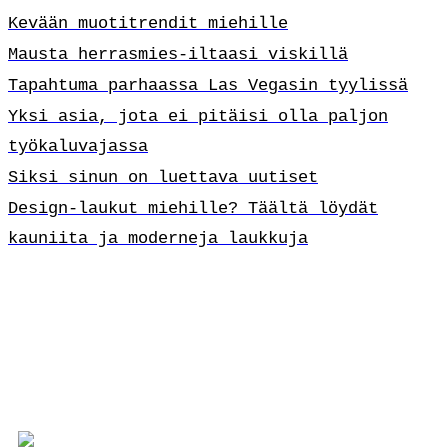
Kevään muotitrendit miehille
Mausta herrasmies-iltaasi viskillä
Tapahtuma parhaassa Las Vegasin tyylissä
Yksi asia, jota ei pitäisi olla paljon
työkaluvajassa
Siksi sinun on luettava uutiset
Design-laukut miehille? Täältä löydät
kauniita ja moderneja laukkuja