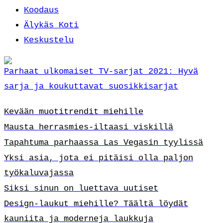
Koodaus
Älykäs Koti
Keskustelu
Parhaat ulkomaiset TV-sarjat 2021: Hyvä
sarja ja koukuttavat suosikkisarjat
Kevään muotitrendit miehille
Mausta herrasmies-iltaasi viskillä
Tapahtuma parhaassa Las Vegasin tyylissä
Yksi asia, jota ei pitäisi olla paljon
työkaluvajassa
Siksi sinun on luettava uutiset
Design-laukut miehille? Täältä löydät
kauniita ja moderneja laukkuja