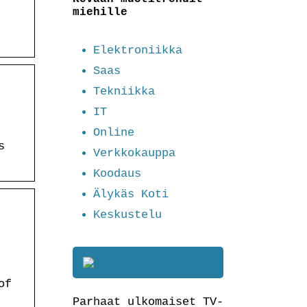
miehille
Elektroniikka
Saas
Tekniikka
IT
Online
s
Verkkokauppa
Koodaus
Älykäs Koti
Keskustelu
of
Parhaat ulkomaiset TV-