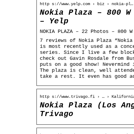
http s://www.yelp.com › biz › nokia-pl…
Nokia Plaza – 800 W
– Yelp
NOKIA PLAZA – 22 Photos – 800 W
7 reviews of Nokia Plaza “Nokia
is most recently used as a conc
series. Since I live a few bloc
check out Gavin Rosdale from Bu
puts on a good show! Nevermind 
The plaza is clean, well attend
take a rest. It even has good a
http s://www.trivago.fi › … › Kaliforni
Nokia Plaza (Los An
Trivago