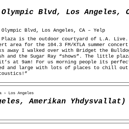
 Olympic Blvd, Los Angeles, 
 Olympic Blvd, Los Angeles, CA – Yelp
 Plaza is the outdoor courtyard of L.A. Live.
ert area for the 104.3 FM/KTLA summer concert
ks away I walked over with Bridget the Bulldo
sh and the Sugar Ray “shows”. The little plaz
it’s at 9am! For us morning people its perfec
ed and large with lots of places to chill out
coustics!”
a › Los Angeles
geles, Amerikan Yhdysvallat)