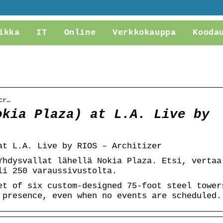
ikka
IT
Online
Verkkokauppa
Kooda
cr…
okia Plaza) at L.A. Live by
at L.A. Live by RIOS – Architizer
Yhdysvallat lähellä Nokia Plaza. Etsi, vertaa
li 250 varaussivustolta.
et of six custom-designed 75-foot steel tower
 presence, even when no events are scheduled.