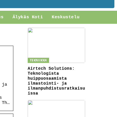
us
Älykäs Koti
Keskustelu
TEKNIIKKA
Airtech Solutions:
Teknologista
huippuosaamista
ilmastointi- ja
 ja
ilmanpuhdistusratkaisu
issa
s
 Th…