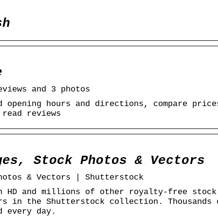
sh
e
eviews and 3 photos
d opening hours and directions, compare price
 read reviews
ges, Stock Photos & Vectors
hotos & Vectors | Shutterstock
n HD and millions of other royalty-free stock
rs in the Shutterstock collection. Thousands 
d every day.