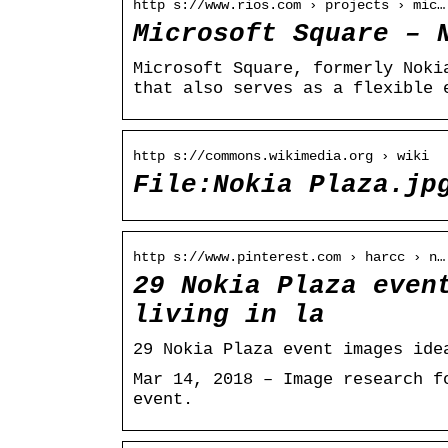
http s://www.rios.com › projects › mic…
Microsoft Square – 
Microsoft Square, formerly Noki
that also serves as a flexible 
http s://commons.wikimedia.org › wiki
File:Nokia Plaza.jp
http s://www.pinterest.com › harcc › n…
29 Nokia Plaza even
living in la
29 Nokia Plaza event images ide
Mar 14, 2018 – Image research f
event.