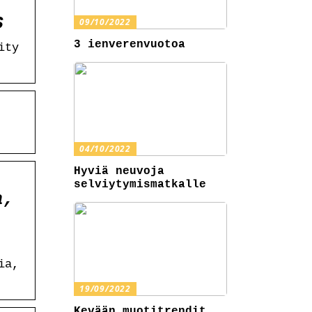
S
09/10/2022
3 ienverenvuotoa
ity
04/10/2022
Hyviä neuvoja
selviytymismatkalle
a,
ia,
19/09/2022
Kevään muotitrendit