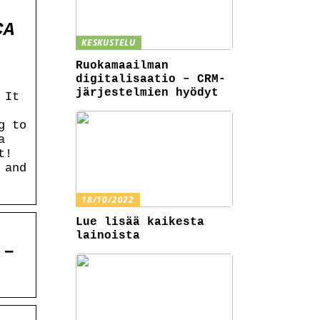
CA
KESKUSTELU
Ruokamaailman
digitalisaatio – CRM-
järjestelmien hyödyt
 It
g to
a
t!
 and
18/10/2022
Lue lisää kaikesta
lainoista
 –