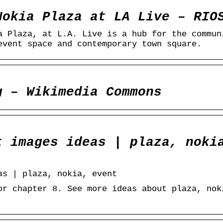
Nokia Plaza at LA Live – RIO
a Plaza, at L.A. Live is a hub for the commun
event space and contemporary town square.
g – Wikimedia Commons
t images ideas | plaza, noki
as | plaza, nokia, event
or chapter 8. See more ideas about plaza, nok