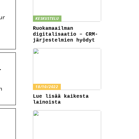
ur
KESKUSTELU
Ruokamaailman
digitalisaatio – CRM-
järjestelmien hyödyt
–
18/10/2022
n
Lue lisää kaikesta
lainoista