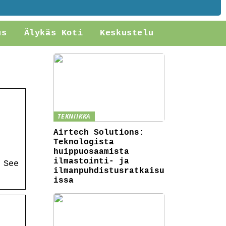
us
Älykäs Koti
Keskustelu
TEKNIIKKA
Airtech Solutions:
Teknologista
huippuosaamista
ilmastointi- ja
 See
ilmanpuhdistusratkaisu
issa