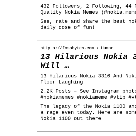
432 Followers, 2 Following, 44 
Quality Nokia Memes (@nokia.mem
See, rate and share the best no
daily dose of fun!
http s://fossbytes.com › Humor
13 Hilarious Nokia 
Will …
13 Hilarious Nokia 3310 And Nok
Floor Laughing
2.2K Posts – See Instagram phot
#nokiamemes #nokiameme #vtip #v
The legacy of the Nokia 1100 an
a rage even today. Here are som
Nokia 1100 out there