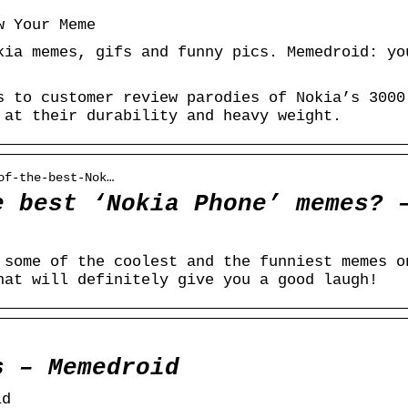
w Your Meme
kia memes, gifs and funny pics. Memedroid: yo
s to customer review parodies of Nokia’s 3000
 at their durability and heavy weight.
of-the-best-Nok…
e best ‘Nokia Phone’ memes? 
 some of the coolest and the funniest memes o
hat will definitely give you a good laugh!
s – Memedroid
id