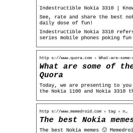
Indestructible Nokia 3310 | Kno
See, rate and share the best no
daily dose of fun!
Indestructible Nokia 3310 refer
series mobile phones poking fun
http s://www.quora.com › What-are-some-
What are some of th
Quora
Today, we are presenting to you
the Nokia 1100 and Nokia 3310 t
http s://www.memedroid.com › tag › n…
The best Nokia meme
The best Nokia memes 🙂 Memedro