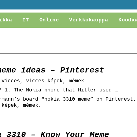
ikka
IT
Online
Verkkokauppa
Kooda
meme ideas – Pinterest
 vicces, vicces képek, mémek
? 1. The Nokia phone that Hitler used …
rmann’s board “nokia 3310 meme” on Pinterest.
 képek, mémek.
a 3310 – Know Your Meme