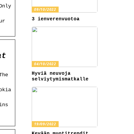
Only
09/10/2022
3 ienverenvuotoa
ur
at
04/10/2022
Hyviä neuvoja
The
selviytymismatkalle
okia
ins
19/09/2022
Kevään muotitrendit