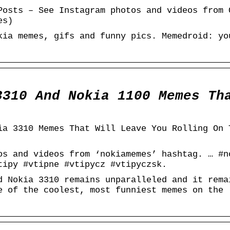
Posts – See Instagram photos and videos from 
es)
kia memes, gifs and funny pics. Memedroid: yo
3310 And Nokia 1100 Memes Th
ia 3310 Memes That Will Leave You Rolling On 
os and videos from ‘nokiamemes’ hashtag. … #n
tipy #vtipne #vtipycz #vtipyczsk.
d Nokia 3310 remains unparalleled and it rema
e of the coolest, most funniest memes on the