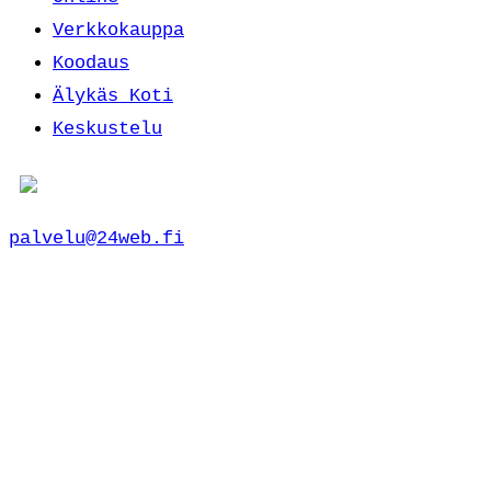
Verkkokauppa
Koodaus
Älykäs Koti
Keskustelu
palvelu@24web.fi