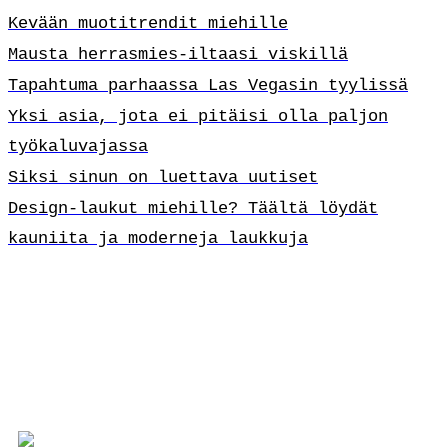
Kevään muotitrendit miehille
Mausta herrasmies-iltaasi viskillä
Tapahtuma parhaassa Las Vegasin tyylissä
Yksi asia, jota ei pitäisi olla paljon
työkaluvajassa
Siksi sinun on luettava uutiset
Design-laukut miehille? Täältä löydät
kauniita ja moderneja laukkuja