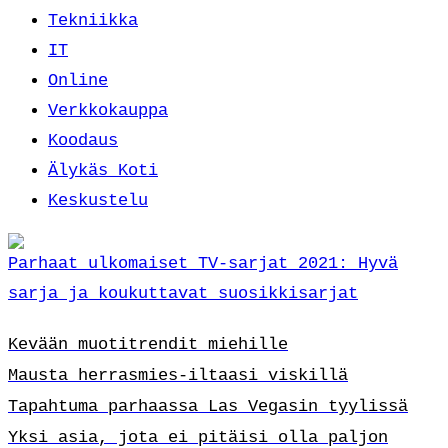
Tekniikka
IT
Online
Verkkokauppa
Koodaus
Älykäs Koti
Keskustelu
Parhaat ulkomaiset TV-sarjat 2021: Hyvä
sarja ja koukuttavat suosikkisarjat
Kevään muotitrendit miehille
Mausta herrasmies-iltaasi viskillä
Tapahtuma parhaassa Las Vegasin tyylissä
Yksi asia, jota ei pitäisi olla paljon