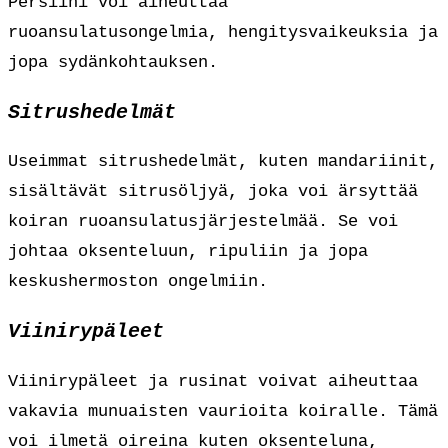
Persiini voi aiheuttaa
ruoansulatusongelmia, hengitysvaikeuksia ja
jopa sydänkohtauksen.
Sitrushedelmät
Useimmat sitrushedelmät, kuten mandariinit,
sisältävät sitrusöljyä, joka voi ärsyttää
koiran ruoansulatusjärjestelmää. Se voi
johtaa oksenteluun, ripuliin ja jopa
keskushermoston ongelmiin.
Viinirypäleet
Viinirypäleet ja rusinat voivat aiheuttaa
vakavia munuaisten vaurioita koiralle. Tämä
voi ilmetä oireina kuten oksenteluna,