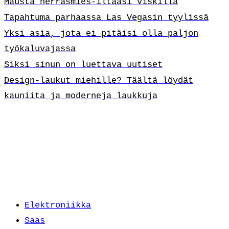
Mausta herrasmies-iltaasi viskillä
Tapahtuma parhaassa Las Vegasin tyylissä
Yksi asia, jota ei pitäisi olla paljon
työkaluvajassa
Siksi sinun on luettava uutiset
Design-laukut miehille? Täältä löydät
kauniita ja moderneja laukkuja
Elektroniikka
Saas