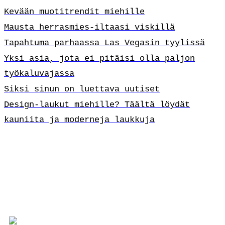
Kevään muotitrendit miehille
Mausta herrasmies-iltaasi viskillä
Tapahtuma parhaassa Las Vegasin tyylissä
Yksi asia, jota ei pitäisi olla paljon
työkaluvajassa
Siksi sinun on luettava uutiset
Design-laukut miehille? Täältä löydät
kauniita ja moderneja laukkuja