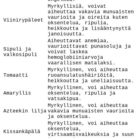
Myrkyllisiä, voivat
aiheuttaa vakavia munuaisten
vaurioita ja oireita kuten
Viinirypäleet
oksentelua, ripulia,
heikkoutta ja lisääntynyttä
janoisuutta.
Aiheuttavat anemiaa,
vaurioittavat punasoluja ja
Sipuli ja
voivat laskea
valkosipuli
hemoglobiiniarvoja
vaarallisen matalaksi.
Myrkyllinen, voi aiheuttaa
Tomaatti
ruoansulatushäiriöitä,
heikkoutta ja uneliaisuutta.
Myrkyllinen, voi aiheuttaa
Amaryllis
oksentelua, ripulia ja
vatsakipua.
Myrkyllinen, voi aiheuttaa
Azteekin lilja
vakavia munuaisten vaurioita
ja oksentelua.
Myrkyllinen, voi aiheuttaa
oksentelua,
Kissankäpälä
virtsaamisvaikeuksia ja suun