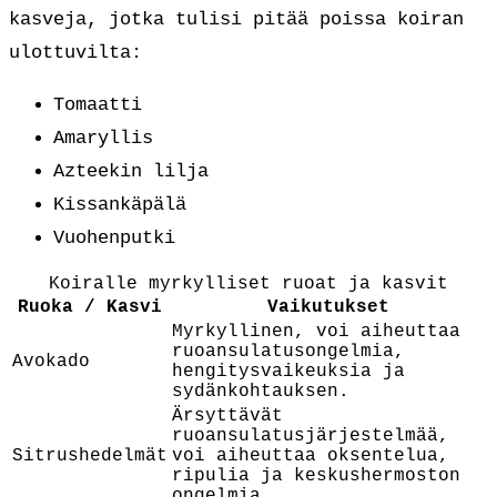
kasveja, jotka tulisi pitää poissa koiran
ulottuvilta:
Tomaatti
Amaryllis
Azteekin lilja
Kissankäpälä
Vuohenputki
Koiralle myrkylliset ruoat ja kasvit
Ruoka / Kasvi
Vaikutukset
Myrkyllinen, voi aiheuttaa
ruoansulatusongelmia,
Avokado
hengitysvaikeuksia ja
sydänkohtauksen.
Ärsyttävät
ruoansulatusjärjestelmää,
Sitrushedelmät
voi aiheuttaa oksentelua,
ripulia ja keskushermoston
ongelmia.