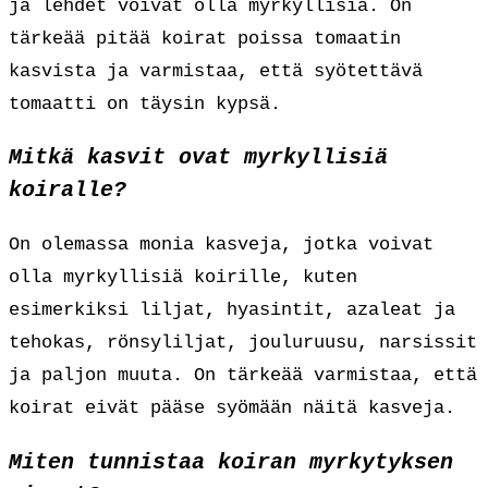
ja lehdet voivat olla myrkyllisiä. On
tärkeää pitää koirat poissa tomaatin
kasvista ja varmistaa, että syötettävä
tomaatti on täysin kypsä.
Mitkä kasvit ovat myrkyllisiä
koiralle?
On olemassa monia kasveja, jotka voivat
olla myrkyllisiä koirille, kuten
esimerkiksi liljat, hyasintit, azaleat ja
tehokas, rönsyliljat, jouluruusu, narsissit
ja paljon muuta. On tärkeää varmistaa, että
koirat eivät pääse syömään näitä kasveja.
Miten tunnistaa koiran myrkytyksen