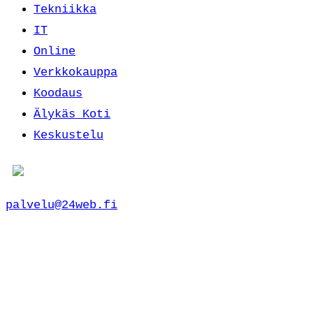
Tekniikka
IT
Online
Verkkokauppa
Koodaus
Älykäs Koti
Keskustelu
palvelu@24web.fi