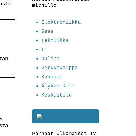
asti
miehille
Elektroniikka
Saas
Tekniikka
IT
Online
man
Verkkokauppa
Koodaus
Älykäs Koti
Keskustelu
e
sta
Parhaat ulkomaiset TV-