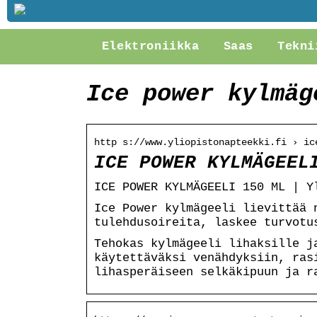
Elektroniikka
Saas
Tekni
Ice power kylmäg
http s://www.yliopistonapteekki.fi › ic
ICE POWER KYLMÄGEEL
ICE POWER KYLMÄGEELI 150 ML | Y
Ice Power kylmägeeli lievittää 
tulehdusoireita, laskee turvotu
Tehokas kylmägeeli lihaksille j
käytettäväksi venähdyksiin, ras
lihasperäiseen selkäkipuun ja r