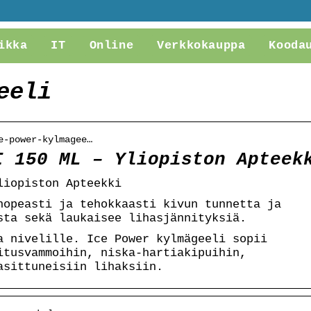
ikka
IT
Online
Verkkokauppa
Kooda
eeli
e-power-kylmagee…
I 150 ML – Yliopiston Apteek
liopiston Apteekki
nopeasti ja tehokkaasti kivun tunnetta ja
sta sekä laukaisee lihasjännityksiä.
a nivelille. Ice Power kylmägeeli sopii
itusvammoihin, niska-hartiakipuihin,
asittuneisiin lihaksiin.