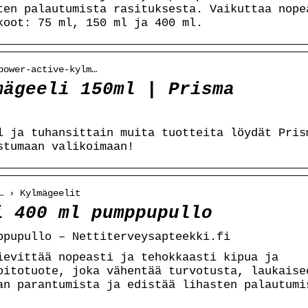
ten palautumista rasituksesta. Vaikuttaa nope
koot: 75 ml, 150 ml ja 400 ml.
power-active-kylm…
mägeeli 150ml | Prisma
l ja tuhansittain muita tuotteita löydät Pris
stumaan valikoimaan!
… › Kylmägeelit
i 400 ml pumppupullo
ppupullo – Nettiterveysapteekki.fi
ievittää nopeasti ja tehokkaasti kipua ja
oitotuote, joka vähentää turvotusta, laukaise
an parantumista ja edistää lihasten palautumi