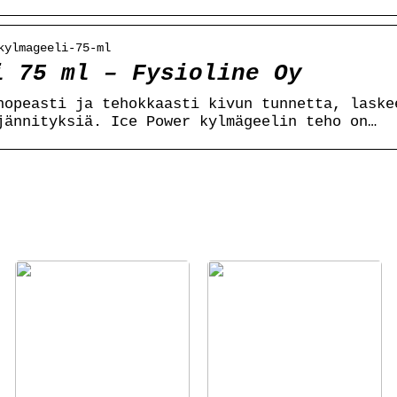
kylmageeli-75-ml
i 75 ml – Fysioline Oy
nopeasti ja tehokkaasti kivun tunnetta, laske
jännityksiä. Ice Power kylmägeelin teho on…