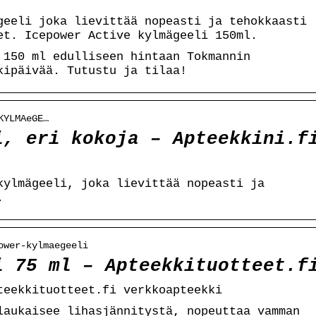
geeli joka lievittää nopeasti ja tehokkaasti
et. Icepower Active kylmägeeli 150ml.
 150 ml edulliseen hintaan Tokmannin
kipäivää. Tutustu ja tilaa!
KYLMAeGE…
i, eri kokoja – Apteekkini.f
kylmägeeli, joka lievittää nopeasti ja
.
ower-kylmaegeeli
i 75 ml – Apteekkituotteet.f
teekkituotteet.fi verkkoapteekki
laukaisee lihasjännitystä, nopeuttaa vamman