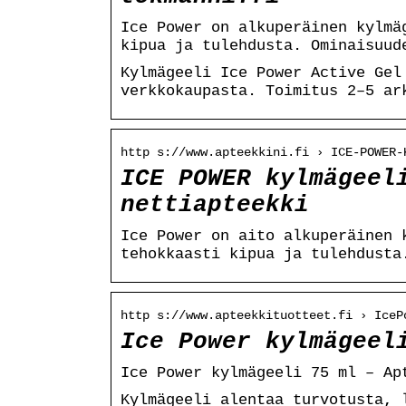
Ice Power on alkuperäinen kylmä
kipua ja tulehdusta. Ominaisuud
Kylmägeeli Ice Power Active Gel
verkkokaupasta. Toimitus 2–5 ar
http s://www.apteekkini.fi › ICE-POWER-
ICE POWER kylmägeel
nettiapteekki
Ice Power on aito alkuperäinen 
tehokkaasti kipua ja tulehdusta
http s://www.apteekkituotteet.fi › IceP
Ice Power kylmägeel
Ice Power kylmägeeli 75 ml – Ap
Kylmägeeli alentaa turvotusta, 