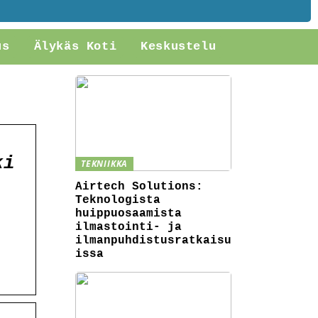
us
Älykäs Koti
Keskustelu
ki
TEKNIIKKA
Airtech Solutions:
Teknologista
huippuosaamista
ilmastointi- ja
ilmanpuhdistusratkaisu
issa