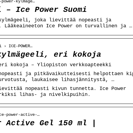
-power-kylmage…
i – Ice Power Suomi
kylmägeeli, joka lievittää nopeasti ja
. Lääkeaineeton Ice Power on turvallinen ja …
i › ICE-POWER…
kylmägeeli, eri kokoja
eri kokoja – Yliopiston verkkoapteekki
nopeasti ja pitkävaikutteisesti helpottaen ki
urvotusta, laukaisee lihasjännitystä, …
ievittää nopeasti kivun tunnetta. Ice Power
rkiksi lihas- ja nivelkipuihin.
ce-power-active-…
r Active Gel 150 ml |