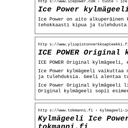
http s://www.icepower.com › tuote › ice
Ice Power kylmägeel
Ice Power on aito alkuperäinen 
tehokkaasti kipua ja tulehdusta
http s://www.yliopistonverkkoapteekki.f
ICE POWER Original 
ICE POWER Original kylmägeeli, 
Ice Power kylmägeeli vaikuttaa 
ja tulehduksia. Geeli alentaa t
Ice Power Original kylmägeeli l
Original kylmägeeli sopii esime
http s://www.tokmanni.fi › kylmageeli-i
Kylmägeeli Ice Powe
tokmanni.fi