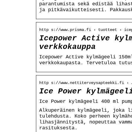
parantumista sekä edistää lihas
ja pitkävaikutteisesti. Pakkaus
http s://www.prisma.fi › tuotteet › ice
Icepower Active kyl
verkkokauppa
Icepower Active kylmägeeli 150m
verkkokaupasta. Tervetuloa tutu
http s://www.nettiterveysapteekki.fi › 
Ice Power kylmägeel
Ice Power kylmägeeli 400 ml pum
Alkuperäinen kylmägeeli, joka l
tulehdusta. Koko perheen kylmäh
lihasjännitystä, nopeuttaa vamm
rasituksesta.