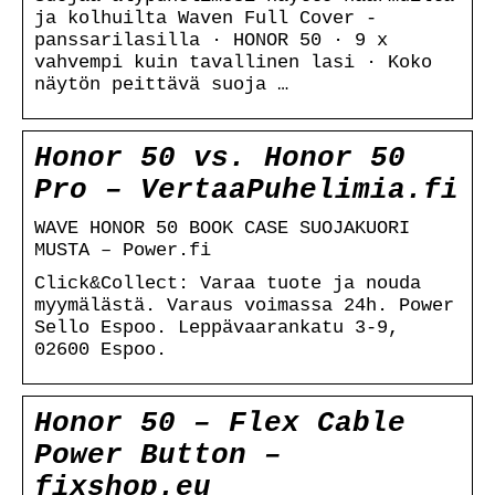
ja kolhuilta Waven Full Cover -
panssarilasilla · HONOR 50 · 9 x
vahvempi kuin tavallinen lasi · Koko
näytön peittävä suoja …
Honor 50 vs. Honor 50
Pro – VertaaPuhelimia.fi
WAVE HONOR 50 BOOK CASE SUOJAKUORI
MUSTA – Power.fi
Click&Collect: Varaa tuote ja nouda
myymälästä. Varaus voimassa 24h. Power
Sello Espoo. Leppävaarankatu 3-9,
02600 Espoo.
Honor 50 – Flex Cable
Power Button –
fixshop.eu