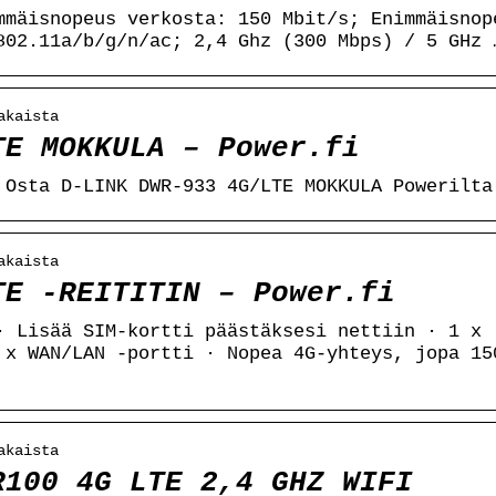
mmäisnopeus verkosta: 150 Mbit/s; Enimmäisnop
802.11a/b/g/n/ac; 2,4 Ghz (300 Mbps) / 5 GHz 
akaista
TE MOKKULA – Power.fi
 Osta D-LINK DWR-933 4G/LTE MOKKULA Powerilta
akaista
TE -REITITIN – Power.fi
· Lisää SIM-kortti päästäksesi nettiin · 1 x
 x WAN/LAN -portti · Nopea 4G-yhteys, jopa 15
akaista
R100 4G LTE 2,4 GHZ WIFI