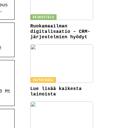
eus
…
KESKUSTELU
Ruokamaailman
digitalisaatio – CRM-
järjestelmien hyödyt
!
18/10/2022
Lue lisää kaikesta
0 Mt
lainoista