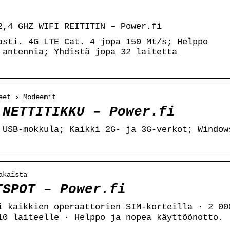
2,4 GHZ WIFI REITITIN – Power.fi
asti. 4G LTE Cat. 4 jopa 150 Mt/s; Helppo
 antennia; Yhdistä jopa 32 laitetta
eet › Modeemit
 NETTITIKKU – Power.fi
 USB-mokkula; Kaikki 2G- ja 3G-verkot; Window
akaista
TSPOT – Power.fi
i kaikkien operaattorien SIM-korteilla · 2 00
10 laiteelle · Helppo ja nopea käyttöönotto.