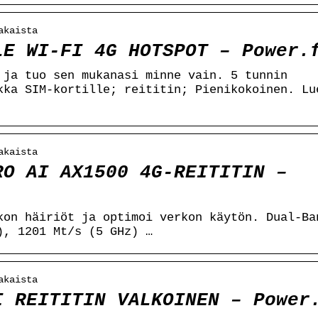
akaista
LE WI-FI 4G HOTSPOT – Power.
 ja tuo sen mukanasi minne vain. 5 tunnin
kka SIM-kortille; reititin; Pienikokoinen. Lu
akaista
RO AI AX1500 4G-REITITIN –
kon häiriöt ja optimoi verkon käytön. Dual-Ba
), 1201 Mt/s (5 GHz) …
akaista
I REITITIN VALKOINEN – Power