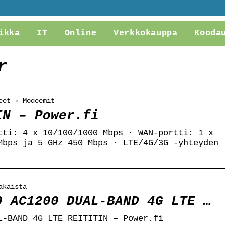
ikka
IT
Online
Verkkokauppa
Kooda
r
eet › Modeemit
IN – Power.fi
tti: 4 x 10/100/1000 Mbps · WAN-portti: 1 x
Mbps ja 5 GHz 450 Mbps · LTE/4G/3G -yhteyden
akaista
0 AC1200 DUAL-BAND 4G LTE …
L-BAND 4G LTE REITITIN – Power.fi