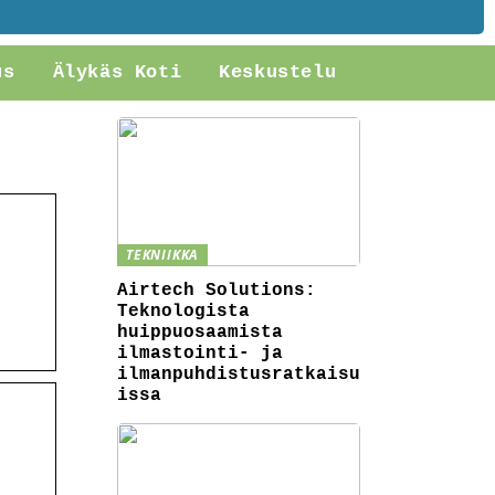
us
Älykäs Koti
Keskustelu
TEKNIIKKA
Airtech Solutions:
Teknologista
huippuosaamista
ilmastointi- ja
ilmanpuhdistusratkaisu
issa