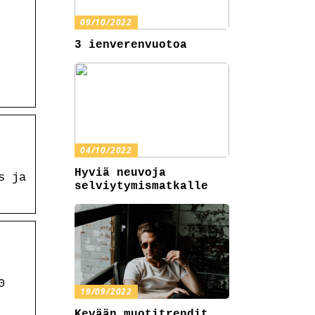
09/10/2022
3 ienverenvuotoa
04/10/2022
Hyviä neuvoja
s ja
selviytymismatkalle
0
19/09/2022
Kevään muotitrendit