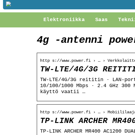
Elektroniikka
Saas
Tekni
4g -antenni powe
http s://www.power.fi › … › Verkkolaitt
TW-LTE/4G/3G REITIT
TW-LTE/4G/3G reititin · LAN-por
10/100/1000 Mbps · 2.4 GHz 300 
käyttö vaatii …
http s://www.power.fi › … › Mobiililaaj
TP-LINK ARCHER MR40
TP-LINK ARCHER MR400 AC1200 DUA