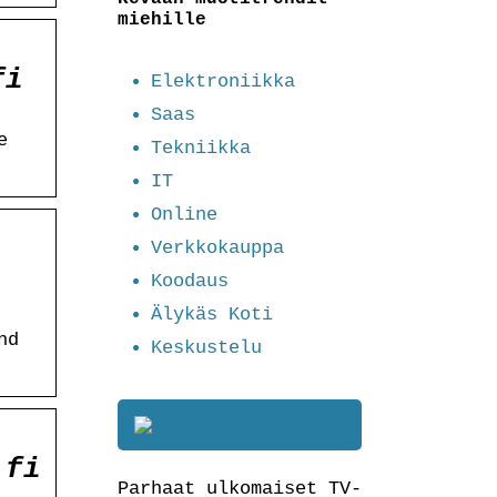
miehille
fi
Elektroniikka
Saas
e
Tekniikka
IT
Online
Verkkokauppa
Koodaus
Älykäs Koti
nd
Keskustelu
.fi
Parhaat ulkomaiset TV-