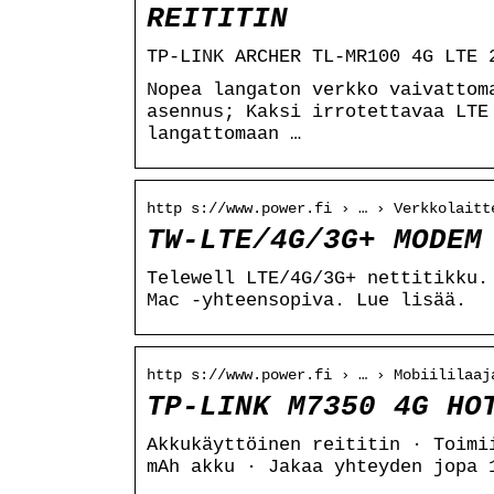
REITITIN
TP-LINK ARCHER TL-MR100 4G LTE 
Nopea langaton verkko vaivattom
asennus; Kaksi irrotettavaa LTE
langattomaan …
http s://www.power.fi › … › Verkkolaitt
TW-LTE/4G/3G+ MODEM
Telewell LTE/4G/3G+ nettitikku.
Mac -yhteensopiva. Lue lisää.
http s://www.power.fi › … › Mobiililaaj
TP-LINK M7350 4G HO
Akkukäyttöinen reititin · Toimi
mAh akku · Jakaa yhteyden jopa 